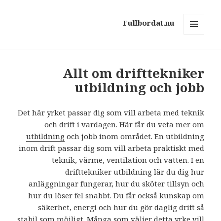
Fullbordat.nu
MENY
OCH
WIDGETS
Allt om drifttekniker
utbildning och jobb
Det här yrket passar dig som vill arbeta med teknik
och drift i vardagen. Här får du veta mer om
utbildning
och jobb inom området. En utbildning
inom drift passar dig som vill arbeta praktiskt med
teknik, värme, ventilation och vatten. I en
drifttekniker utbildning lär du dig hur
anläggningar fungerar, hur du sköter tillsyn och
hur du löser fel snabbt. Du får också kunskap om
säkerhet, energi och hur du gör daglig drift så
stabil som möjligt. Många som väljer detta yrke vill