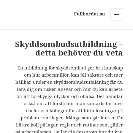
Fullbordat.nu
MENY
OCH
WIDGETS
Skyddsombudsutbildning –
detta behöver du veta
En
utbildning
för skyddsombud ger bra kunskap
om hur arbetsmiljön kan bli säkrare och mer
hållbar. Under en skyddsombudsutbildning får du
lära dig om risker, ansvar och hur du kan arbeta
för att förebygga olyckor och ohälsa. Det handlar
också om att förstå hur man samarbetar med
chefer och kollegor för att hitta lösningar på
problem i vardagen. Många som går kursen får
bättre koll på lagar, regler och rutiner som gäller
på arbetsplatsen. Du lär dig dessutom hur du kan