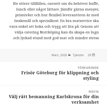
för större tillfällen, oavsett om du behöver buffé,
lunch eller något lättare. Jämför gärna menyer,
prisnivåer och hur flexibel leverantören är med
önskemål och specialkost. En bra matservice ska
vara enkel att boka och trygg att lita på. Genom att
välja catering Norrköping kan du skapa en lugn
och lyckad stund med god mat och mindre stress.
Tjänster
den
29 Mars, 2026
Inläggsnavigering
FÖREGÅENDE
Frisör Göteborg för klippning och
:
styling
NÄSTA
Välj rätt bemanning Karlskrona för din
:
verksamhet