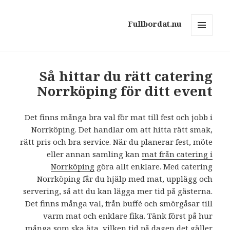
Fullbordat.nu
MENY
OCH
WIDGETS
Så hittar du rätt catering
Norrköping för ditt event
Det finns många bra val för mat till fest och jobb i
Norrköping. Det handlar om att hitta rätt smak,
rätt pris och bra service. När du planerar fest, möte
eller annan samling kan
mat från catering i
Norrköping
göra allt enklare. Med catering
Norrköping får du hjälp med mat, upplägg och
servering, så att du kan lägga mer tid på gästerna.
Det finns många val, från buffé och smörgåsar till
varm mat och enklare fika. Tänk först på hur
många som ska äta, vilken tid på dagen det gäller